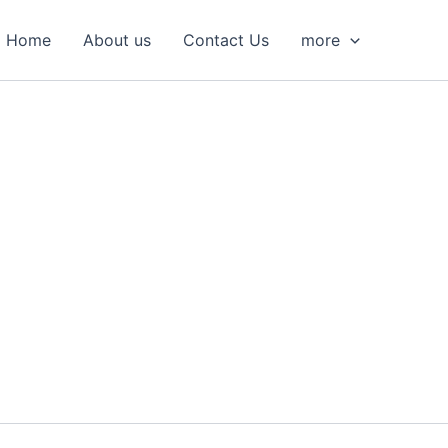
S
e
Home
About us
Contact Us
more
a
r
c
h