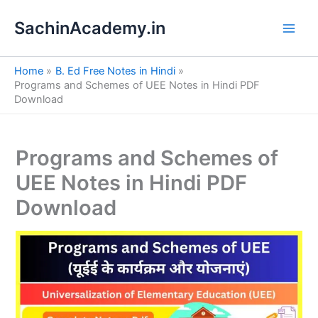
S
Skip
e
SachinAcademy.in
to
a
content
r
c
Home
B. Ed Free Notes in Hindi
h
Programs and Schemes of UEE Notes in Hindi PDF
Download
Programs and Schemes of
UEE Notes in Hindi PDF
Download