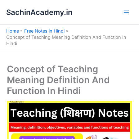
S
Skip
e
SachinAcademy.in
to
a
content
r
c
Home
Free Notes in Hindi
h
Concept of Teaching Meaning Definition And Function In
Hindi
Concept of Teaching
Meaning Definition And
Function In Hindi