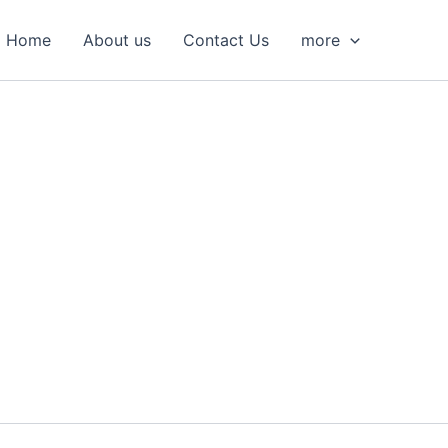
S
e
Home
About us
Contact Us
more
a
r
c
h