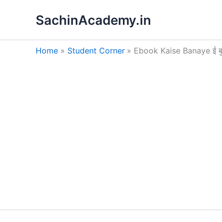
Skip
SachinAcademy.in
to
content
Home
Student Corner
Ebook Kaise Banaye ई बुक