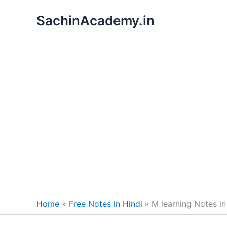
Skip
SachinAcademy.in
to
content
Home
Free Notes in Hindi
M learning Notes i