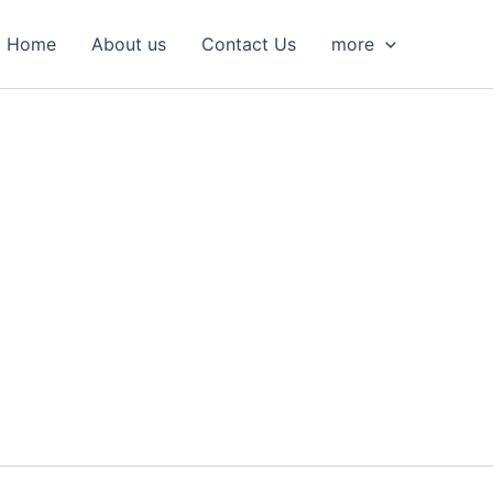
S
e
Home
About us
Contact Us
more
a
r
c
h