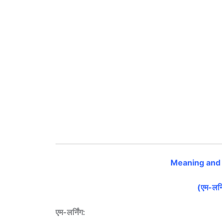
Meaning and 
(एम-लर्न
एम-लर्निंग: