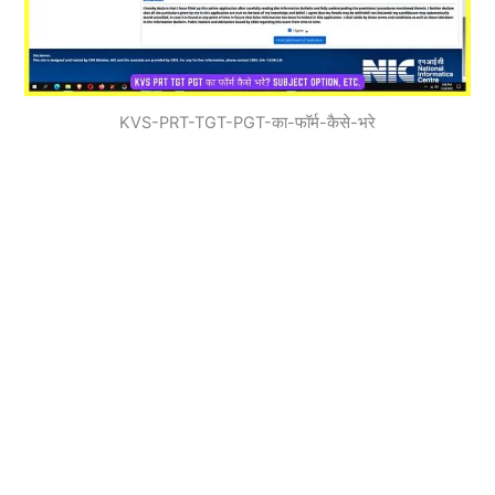
KVS-PRT-TGT-PGT-का-फॉर्म-कैसे-भरे