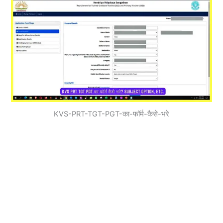
KVS-PRT-TGT-PGT-का-फॉर्म-कैसे-भरे