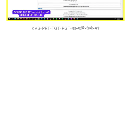
KVS-PRT-TGT-PGT-का-फॉर्म-कैसे-भरे