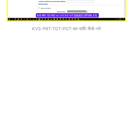
KVS-PRT-TGT-PGT-का-फॉर्म-कैसे-भरे