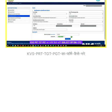
KVS-PRT-TGT-PGT-का-फॉर्म-कैसे-भरे