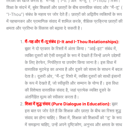
तरीकों की खोज करता है: “मैं-यह” (“I-It”) और “मैं-तू” ( “I-Thou”) रिश्ते।
शिक्षा के संदर्भ में, बुबेर शिक्षकों और छात्रों के बीच वास्तविक संवाद और “मैं-तू” (
“I-Thou”) संबंध के महत्व पर जोर देते हैं। छात्रों को अद्वितीय व्यक्तियों के रूप
में पहचानकर और प्रामाणिक संवाद में शामिल करके, शैक्षिक प्रक्रिया छात्रों की
क्षमता और प्रतिभा के विकास को बढ़ावा दे सकती है।
मैं-यह और मैं-तू संबंध (I-It and I-Thou Relationships):
बूबर ने दो प्रकार के रिश्तों में अंतर किया। “आई-इट” संबंध में,
व्यक्ति दूसरों को ऐसी वस्तुओं के रूप में देखते हैं जिन्हें अपने उद्देश्यों
के लिए हेरफेर, नियंत्रित या उपयोग किया जाना है। इस विधा में
वास्तविक मुठभेड़ का अभाव है और दूसरे को साध्य के साधन में बदल
देता है। दूसरी ओर, “मैं-तू” रिश्ते में, व्यक्ति दूसरों को साथी इंसानों
के रूप में देखते हैं, जो स्वीकृति और सम्मान के योग्य हैं। इस विधा
की विशेषता वास्तविक संवाद है, जहां प्रत्येक व्यक्ति दूसरे के
अंतर्निहित मूल्य को स्वीकार करता है।
शिक्षा में शुद्ध संवाद (Pure Dialogue in Education):
बूबर
इस बात पर जोर देते हैं कि शिक्षक और छात्र के बीच का रिश्ता शुद्ध
संवाद का होना चाहिए। शिक्षा में, शिक्षक को शिक्षार्थी को “तू” के रूप
में समझना चाहिए, उन्हें अपने दृष्टिकोण, अनुभव और क्षमता के साथ